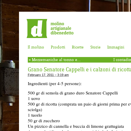
Il molino
Prodotti
Ricette
Storie
Immagini
«
Mezzemaniche al tonno e...
I contadi
Grano Senatore Cappelli e i calzoni di ricott
February 17, 2011 – 3:19 am
Ingredienti (per 4-5 persone):
500 gr di semola di grano duro Senatore Cappelli
1 uovo
500 gr di ricotta (comprata un paio di giorni prima per ev
sciolga)
1 tuorlo
50 gr di zucchero
Un pizzico di cannella e buccia di limone grattugiata