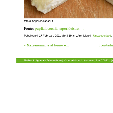
foto di Saporedeisassi.it
Fonte:
puglialovers.it, saporideisassi.it
Pubblicato il
17 February 2011 alle 3:19 am
. Archiviato in
Uncategorized
.
«
Mezzemaniche al tonno e...
I contadi
Molino Artigianale Dibenedetto
|
Via Aquileia n.1
| Altamura, Bari 70022 | 