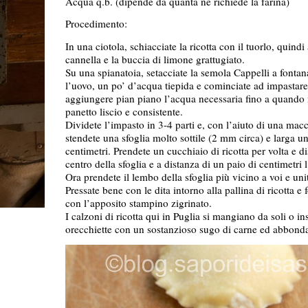
Acqua q.b. (dipende da quanta ne richiede la farina)
Procedimento:
In una ciotola, schiacciate la ricotta con il tuorlo, quind
cannella e la buccia di limone grattugiato.
Su una spianatoia, setacciate la semola Cappelli a fonta
l’uovo, un po’ d’acqua tiepida e cominciate ad impastar
aggiungere pian piano l’acqua necessaria fino a quando 
panetto liscio e consistente.
Dividete l’impasto in 3-4 parti e, con l’aiuto di una macc
stendete una sfoglia molto sottile (2 mm circa) e larga u
centimetri. Prendete un cucchiaio di ricotta per volta e d
centro della sfoglia e a distanza di un paio di centimetri l
Ora prendete il lembo della sfoglia più vicino a voi e unit
Pressate bene con le dita intorno alla pallina di ricotta e
con l’apposito stampino zigrinato.
I calzoni di ricotta qui in Puglia si mangiano da soli o in
orecchiette con un sostanzioso sugo di carne ed abbond