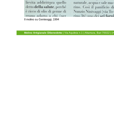
Il molino su Genteoggi, 1994
Molino Artigianale Dibenedetto
|
Via Aquileia n.1
| Altamura, Bari 70022 | 