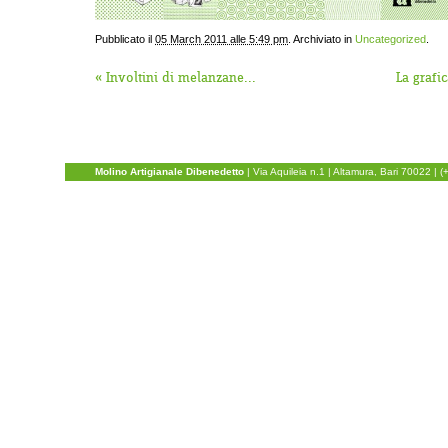
Pubblicato il
05 March 2011 alle 5:49 pm
. Archiviato in
Uncategorized
.
«
Involtini di melanzane...
La grafi
Molino Artigianale Dibenedetto
|
Via Aquileia n.1
| Altamura, Bari 70022 | 