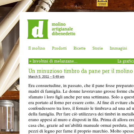
Il molino
Prodotti
Ricette
Storie
Immagini
«
Involtini di melanzane...
La grafic
Un minuzioso timbro da pane per il molino
March 5, 2011 – 5:49 pm
Era consuetudine, in passato, che il pane fosse preparato
madri di famiglia. Le donne lavoravano grosse forme ch
sfamato i loro figli anche per una settimana. Solo a ques
era portato al forno per essere cotto. Al fine di evitare ch
confondessero tra loro, il fornaio le timbrava ad una ad u
della famiglia. Per fare ciò utilizzava dei timbri in metal
erano appesi al muro e disposti in fila. Prima di allora e
casa che, grazie ad un’abilità manuale ormai perduta, in
pezzi di legno per farne il proprio marchio. Molto spesso 