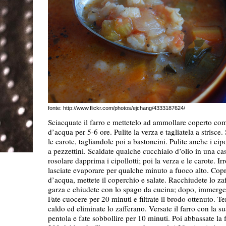
fonte: http://www.flickr.com/photos/ejchang/4333187624/
Sciacquate il farro e mettetelo ad ammollare coperto c
d’acqua per 5-6 ore. Pulite la verza e tagliatela a strisce.
le carote, tagliandole poi a bastoncini. Pulite anche i cipol
a pezzettini. Scaldate qualche cucchiaio d’olio in una cas
rosolare dapprima i cipollotti; poi la verza e le carote. Ir
lasciate evaporare per qualche minuto a fuoco alto. Copri
d’acqua, mettete il coperchio e salate. Racchiudete lo za
garza e chiudete con lo spago da cucina; dopo, immerget
Fate cuocere per 20 minuti e filtrate il brodo ottenuto. Te
caldo ed eliminate lo zafferano. Versate il farro con la s
pentola e fate sobbollire per 10 minuti. Poi abbassate la