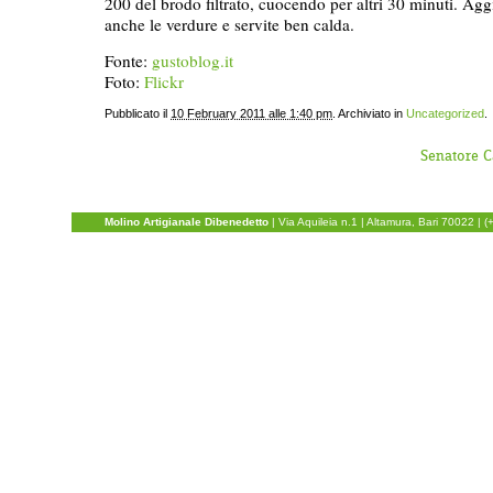
200 del brodo filtrato, cuocendo per altri 30 minuti. Agg
anche le verdure e servite ben calda.
Fonte:
gustoblog.it
Foto:
Flickr
Pubblicato il
10 February 2011 alle 1:40 pm
. Archiviato in
Uncategorized
.
Senatore C
Molino Artigianale Dibenedetto
|
Via Aquileia n.1
| Altamura, Bari 70022 | 