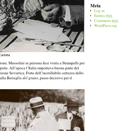
Meta
Log in
Entries
RSS
Comments
RSS
WordPress.org
arlotta
zione. Mussolini in persona fece visita a Strampelli per
operte. All’epoca l’Italia importava buona parte del
nione Sovietica. Forte dell’incrollabile certezza dello
 alla
Battaglia del grano
, passo decisivo per il