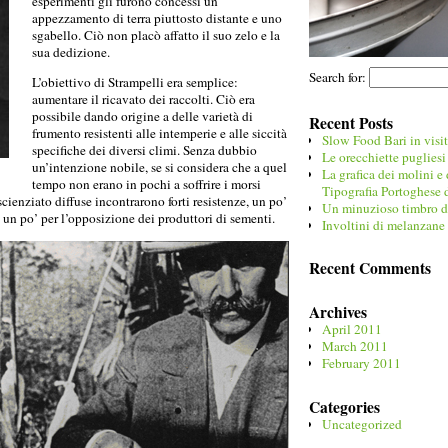
esperimenti gli furono concessi un
appezzamento di terra piuttosto distante e uno
sgabello. Ciò non placò affatto il suo zelo e la
sua dedizione.
Search for:
L’obiettivo di Strampelli era semplice:
aumentare il ricavato dei raccolti. Ciò era
possibile dando origine a delle varietà di
Recent Posts
frumento resistenti alle intemperie e alle siccità
Slow Food Bari in visi
specifiche dei diversi climi. Senza dubbio
Le orecchiette pugliesi 
un’intenzione nobile, se si considera che a quel
La grafica dei molini e 
tempo non erano in pochi a soffrire i morsi
Tipografia Portoghese 
scienziato diffuse incontrarono forti resistenze, un po’
Un minuzioso timbro da
 un po’ per l’opposizione dei produttori di sementi.
Involtini di melanzane
Recent Comments
Archives
April 2011
March 2011
February 2011
Categories
Uncategorized