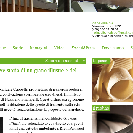
Via Aquileia n.1
Altamura, Bari 70022
(+39) 080 3115984
molinodibenedetto@gmail.co
Si effettuano spedizioni su ric
ette
Storie
Immagini
Video
Eventi&Press
Dove siamo
S
Sapori dei sassi al...
»
Le paste
e storia di un grano illustre e del
affaele Cappelli, proprietario di numerosi poderi in
la coltivazione sperimentale uno di essi, il ministro
me di Nazareno Strampelli. Quest’ultimo era agronomo
ell’ibridazione delle specie di frumento sulla scia
Il molino
li accettò senza esitazione la proposta del marchese.
Prima di trasferirsi nel cosiddetto
Granaio
d’Italia
, lo scienziato aveva diretto con pochi
fondi una cattedra ambulante a Rieti. Per i suoi