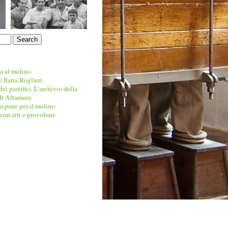
ta al molino
| Ilaria Roglieri
dei pastifici. L’archivio della
di Altamura
 pane per il molino
 con ziti e provolone