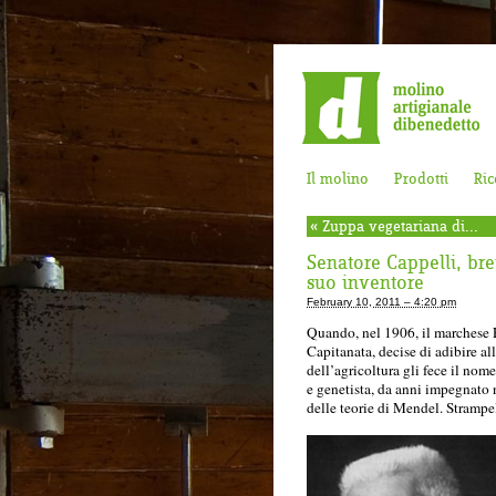
Il molino
Prodotti
Ric
«
Zuppa vegetariana di...
Senatore Cappelli, brev
suo inventore
February 10, 2011 – 4:20 pm
Quando, nel 1906, il marchese R
Capitanata, decise di adibire al
dell’agricoltura gli fece il no
e genetista, da anni impegnato n
delle teorie di Mendel. Strampel