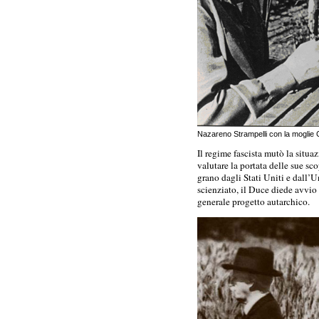
Nazareno Strampelli con la moglie C
Il regime fascista mutò la situa
valutare la portata delle sue sc
grano dagli Stati Uniti e dall’U
scienziato, il Duce diede avvio
generale progetto autarchico.