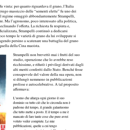
fu vinta: per quanto riguardava il grano, l’Italia
piego massiccio delle “sementi elette” fu uno dei
ia. Il regime omaggiò abbondantemente Strampelli,
e. Ma l’agronomo, poco interessato alla politica,
eclinando l’offerta. La richiesta fu respinta e,
ficializzata, Strampelli continuò a dedicarsi
oco tempo le varietà di grano da lui sviluppate si
ungendo persino a scatenare una battaglia del grano
quella della Cina maoista.
Strampelli non brevettò mai i frutti del suo
studio, operazione che lo avrebbe reso
ricchissimo, e rifiutò i privilegi derivati dagli
alti meriti conferiti dallo Stato. Benché fosse
consapevole del valore della sua opera, non
si dilungò nemmeno in pubblicazioni
prolisse e autocelebrative. A tal proposito
affermava:
L’uomo che allarga ogni giorno il suo
dominio su tutto ciò che lo circonda non è
padrone del tempo, il grande galantuomo
che tutto mette a posto. E il tempo a me è
mancato di fare tante cose che pure avrei
voluto veder compiute. Le mie
pubblicazioni, quelle a cui tengo