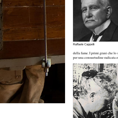
Raffaele Cappelli
della fame. I primi grani che lo 
per una consuetudine radicata e