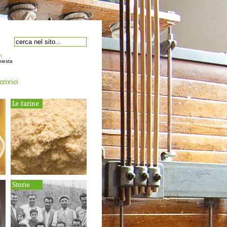
m
hiesta
crivici
Le farine
Storie