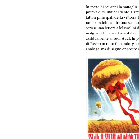
In meno di sei anni la battaglia 
poteva dirsi indipendente. L’im
fattori principali della vittor
nominandolo addirittura senator
scrisse una lettera a Mussolini d
malgrado la carica fosse stata uf
assiduamente ai suoi studi. In p
diffusero in tutto il mondo, gi
analoga, ma di segno opposto: 